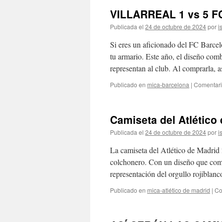
VILLARREAL 1 vs 5 F
Publicada el
24 de octubre de 2024
por
i
Si eres un aficionado del FC Barcel
tu armario. Este año, el diseño com
representan al club. Al comprarla,
Publicado en
mica-barcelona
|
Comentari
Camiseta del Atlético
Publicada el
24 de octubre de 2024
por
i
La camiseta del Atlético de Madrid
colchonero. Con un diseño que comb
representación del orgullo rojiblan
Publicado en
mica-atlético de madrid
|
Co