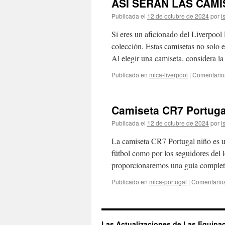
ASÍ SERÁN LAS CAMI
Publicada el
12 de octubre de 2024
por
i
Si eres un aficionado del Liverpool
colección. Estas camisetas no solo ev
Al elegir una camiseta, considera l
Publicado en
mica-liverpool
|
Comentario
Camiseta CR7 Portuga
Publicada el
12 de octubre de 2024
por
i
La camiseta CR7 Portugal niño es u
fútbol como por los seguidores del l
proporcionaremos una guía completa
Publicado en
mica-portugal
|
Comentarios
Las Actualizaciones de Las Equipa