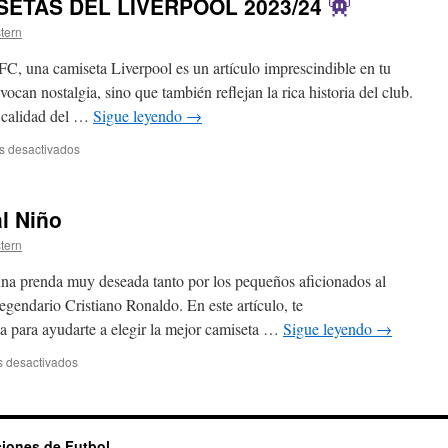
SETAS DEL LIVERPOOL 2023/24
de
Madrid
stern
 FC, una camiseta Liverpool es un artículo imprescindible en tu
ocan nostalgia, sino que también reflejan la rica historia del club.
a calidad del …
Sigue leyendo
→
en
s desactivados
ASÍ
SERÁN
LAS
l Niño
CAMISETAS
DEL
stern
LIVERPOOL
2023/24
na prenda muy deseada tanto por los pequeños aficionados al
egendario Cristiano Ronaldo. En este artículo, te
 para ayudarte a elegir la mejor camiseta …
Sigue leyendo
→
en
 desactivados
Camiseta
CR7
Portugal
Niño
ciones de Futbol