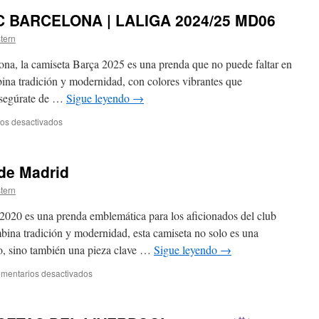
C BARCELONA | LALIGA 2024/25 MD06
stern
ona, la camiseta Barça 2025 es una prenda que no puede faltar en
bina tradición y modernidad, con colores vibrantes que
 asegúrate de …
Sigue leyendo
→
en
os desactivados
VILLARREAL
1
vs
 de Madrid
5
FC
stern
BARCELONA
|
 2020 es una prenda emblemática para los aficionados del club
LALIGA
ina tradición y modernidad, esta camiseta no solo es una
2024/25
co, sino también una pieza clave …
Sigue leyendo
→
MD06
en
mentarios desactivados
Camiseta
del
Atlético