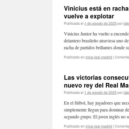
Vinicius está en rach
vuelve a explotar
Publicada el
1 de agosto de 2025
por
ist
Vinicius Junior ha vuelto a encender
delantero brasileño atraviesa uno 
racha de partidos brillantes donde 
Publicado en
mica-real madrid
|
Comentar
Las victorias consecu
nuevo rey del Real Ma
Publicada el
1 de agosto de 2025
por
ist
En el fútbol, hay jugadores que nec
simplemente llegan para dominar de
segundo grupo. El joven inglés no 
Publicado en
mica-real madrid
|
Comentar