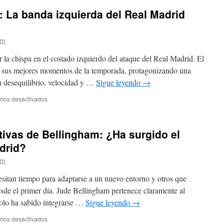
a: La banda izquierda del Real Madrid
ern
 la chispa en el costado izquierdo del ataque del Real Madrid. El
de sus mejores momentos de la temporada, protagonizando una
su desequilibrio, velocidad y …
Sigue leyendo
→
en
ios desactivados
Vinicius
está
en
tivas de Bellingham: ¿Ha surgido el
racha:
La
drid?
banda
ern
izquierda
del
esitan tiempo para adaptarse a un nuevo entorno y otros que
Real
Madrid
sde el primer día. Jude Bellingham pertenece claramente al
vuelve
solo ha sabido integrarse …
Sigue leyendo
→
a
explotar
en
ios desactivados