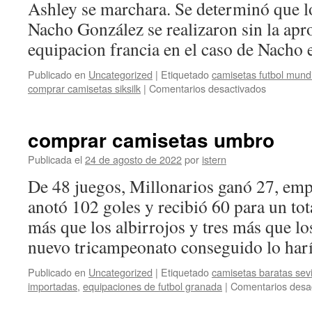
Ashley se marchara. Se determinó que lo
Nacho González se realizaron sin la apr
equipacion francia en el caso de Nacho
Publicado en
Uncategorized
|
Etiquetado
camisetas futbol mundi
en
comprar camisetas siksilk
|
Comentarios desactivados
equipacio
de
futbol
comprar camisetas umbro
al
por
Publicada el
24 de agosto de 2022
por
istern
mayor
De 48 juegos, Millonarios ganó 27, emp
anotó 102 goles y recibió 60 para un tot
más que los albirrojos y tres más que lo
nuevo tricampeonato conseguido lo ha
Publicado en
Uncategorized
|
Etiquetado
camisetas baratas sevil
importadas
,
equipaciones de futbol granada
|
Comentarios desa