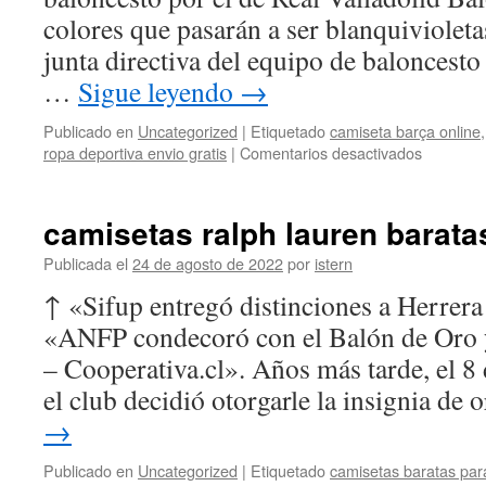
colores que pasarán a ser blanquivioletas
junta directiva del equipo de baloncesto
…
Sigue leyendo
→
Publicado en
Uncategorized
|
Etiquetado
camiseta barça online
en
ropa deportiva envio gratis
|
Comentarios desactivados
camiseta
futbol
israel
camisetas ralph lauren barata
Publicada el
24 de agosto de 2022
por
istern
↑ «Sifup entregó distinciones a Herrer
«ANFP condecoró con el Balón de Oro y 
– Cooperativa.cl». Años más tarde, el 8
el club decidió otorgarle la insignia de
→
Publicado en
Uncategorized
|
Etiquetado
camisetas baratas para