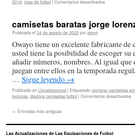
en
2019
,
ropa de futbol
|
Comentarios desactivados
camisetas
ralph
lauren
camisetas baratas jorge loren
baratas
Publicada el
24 de agosto de 2022
por
istern
Owayo tiene un excelente fabricante de 
usted tiene la posibilidad de escoger su 
añadir números, nombres. Al igual que 
juegan entre ellos en la temporada regul
…
Sigue leyendo
→
Publicado en
Uncategorized
|
Etiquetado
comprar camisetas eco
e
tecnicas
,
diadora camisetas futbol
|
Comentarios desactivados
c
ba
←
Entradas más antiguas
jo
lo
Las Actualizaciones de Las Equipaciones de Futbol