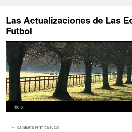
Las Actualizaciones de Las E
Futbol
Saltar
Inicio
al
←
camiseta termica futbol
contenido