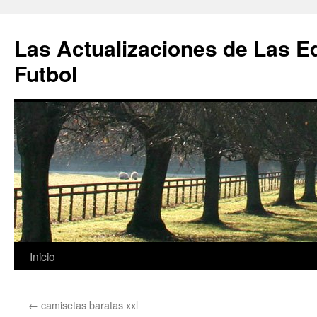
Las Actualizaciones de Las E
Futbol
Saltar
Inicio
al
←
camisetas baratas xxl
contenido