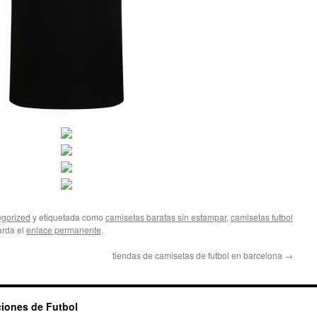
gorized
y etiquetada como
camisetas baratas sin estampar
,
camisetas futbol
arda el
enlace permanente
.
tiendas de camisetas de futbol en barcelona
→
ciones de Futbol