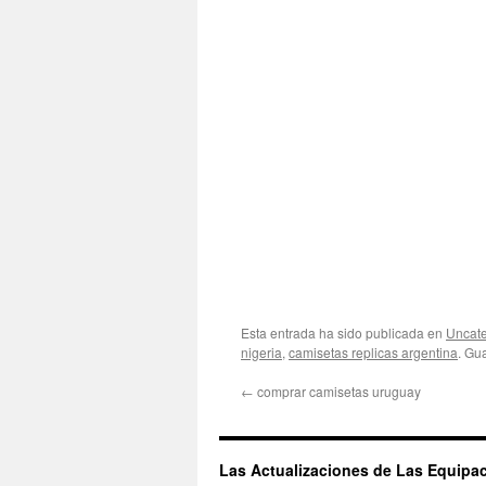
Esta entrada ha sido publicada en
Uncate
nigeria
,
camisetas replicas argentina
. Gu
←
comprar camisetas uruguay
Las Actualizaciones de Las Equipa