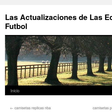
Las Actualizaciones de Las E
Futbol
Saltar
Inicio
al
←
camisetas replicas nba
camisetas p
contenido