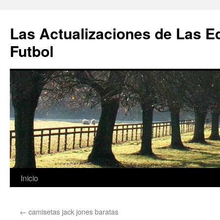
Las Actualizaciones de Las E
Futbol
Saltar
Inicio
al
←
camisetas jack jones baratas
contenido