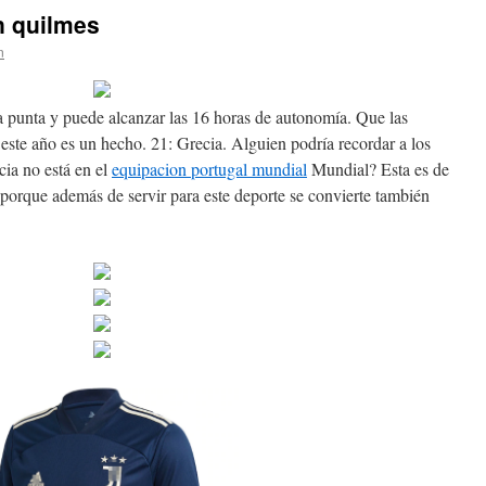
n quilmes
n
ía punta y puede alcanzar las 16 horas de autonomía. Que las
 este año es un hecho. 21: Grecia. Alguien podría recordar a los
cia no está en el
equipacion portugal mundial
Mundial? Esta es de
porque además de servir para este deporte se convierte también