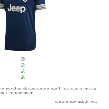
gorized
y etiquetada como
camisetas futbol firmadas
,
comprar camisetas
rda el
enlace permanente
.
camisetas futbol envio 24 horas
→