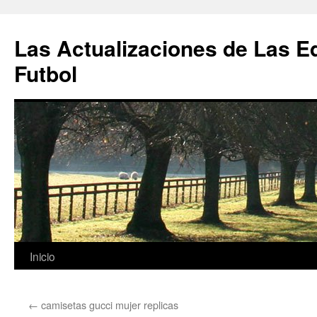
Las Actualizaciones de Las E
Futbol
Saltar
Inicio
al
←
camisetas gucci mujer replicas
contenido