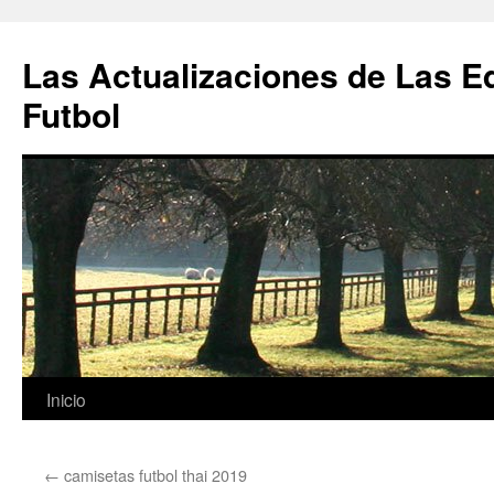
Las Actualizaciones de Las E
Futbol
Saltar
Inicio
al
←
camisetas futbol thai 2019
contenido