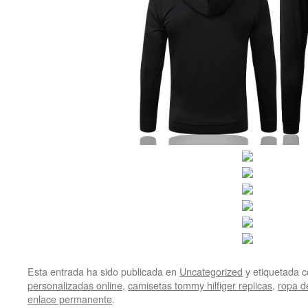
Esta entrada ha sido publicada en
Uncategorized
y etiquetada
personalizadas online
,
camisetas tommy hilfiger replicas
,
ropa d
enlace permanente
.