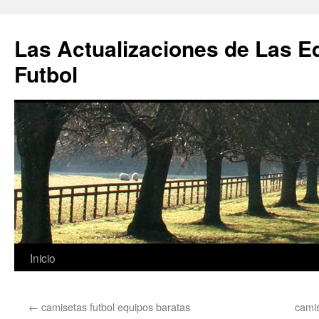
Las Actualizaciones de Las E
Futbol
Saltar
Inicio
al
←
camisetas futbol equipos baratas
camis
contenido