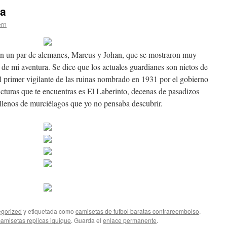
da
ern
on un par de alemanes, Marcus y Johan, que se mostraron muy
os de mi aventura. Se dice que los actuales guardianes son nietos de
l primer vigilante de las ruinas nombrado en 1931 por el gobierno
cturas que te encuentras es El Laberinto, decenas de pasadizos
 llenos de murciélagos que yo no pensaba descubrir.
gorized
y etiquetada como
camisetas de futbol baratas contrareembolso
,
camisetas replicas iquique
. Guarda el
enlace permanente
.