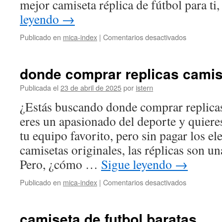
lateral
mejor camiseta réplica de fútbol para t
izquierdo
leyendo
→
del
Girona
en
Publicado en
mica-index
|
Comentarios desactivados
Miguel
camiseta
Gutiérrezs
replica
futbol
donde comprar replicas camis
Publicada el
23 de abril de 2025
por
istern
¿Estás buscando donde comprar replicas
eres un apasionado del deporte y quieres
tu equipo favorito, pero sin pagar los el
camisetas originales, las réplicas son un
Pero, ¿cómo …
Sigue leyendo
→
en
Publicado en
mica-index
|
Comentarios desactivados
donde
comprar
replicas
camiseta de futbol baratas
camisetas