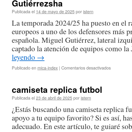
Gutiérrezsha
Barcelona
por
Publicada el
14 de mayo de 2025
por
istern
7-
La temporada 2024/25 ha puesto en el r
6
en
europeos a uno de los defensores más pr
dos
española. Miguel Gutiérrez, lateral izqu
jornadas
y
captado la atención de equipos como la
avanza
leyendo
→
a
la
en
Publicado en
mica-index
|
Comentarios desactivados
final
La
de
Juventus
la
y
Champions
camiseta replica futbol
el
League
Nápoles
Publicada el
23 de abril de 2025
por
istern
están
¿Estás buscando una camiseta replica fu
interesado
en
apoyo a tu equipo favorito? Si es así, has
fichar
adecuado. En este artículo, te guiaré so
al