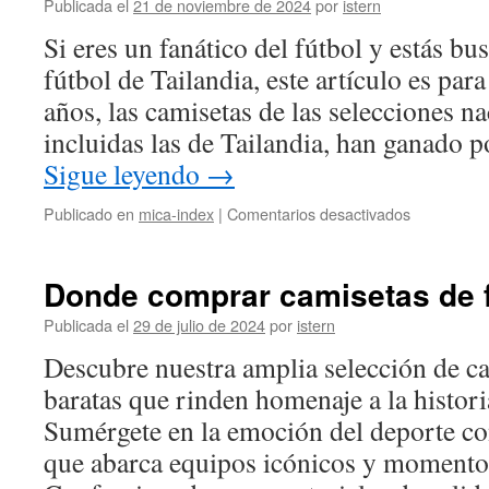
baratas
Publicada el
21 de noviembre de 2024
por
istern
Si eres un fanático del fútbol y estás b
fútbol de Tailandia, este artículo es para
años, las camisetas de las selecciones na
incluidas las de Tailandia, han ganado 
Sigue leyendo
→
en
Publicado en
mica-index
|
Comentarios desactivados
Camiseta
de
fútbol
Donde comprar camisetas de f
de
Tailandia
Publicada el
29 de julio de 2024
por
istern
Descubre nuestra amplia selección de ca
baratas que rinden homenaje a la histori
Sumérgete en la emoción del deporte co
que abarca equipos icónicos y momento