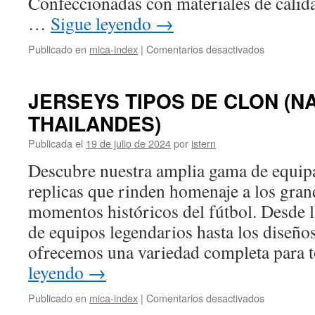
Confeccionadas con materiales de calida
…
Sigue leyendo
→
en
Publicado en
mica-index
|
Comentarios desactivados
Donde
comprar
camisetas
JERSEYS TIPOS DE CLON (N
de
THAILANDES)
futbol
baratas?
Publicada el
19 de julio de 2024
por
istern
Descubre nuestra amplia gama de equipa
replicas que rinden homenaje a los gran
momentos históricos del fútbol. Desde l
de equipos legendarios hasta los diseño
ofrecemos una variedad completa para 
leyendo
→
en
Publicado en
mica-index
|
Comentarios desactivados
JERSEYS