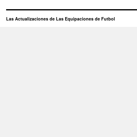
TIPOS
DE
CLON
Las Actualizaciones de Las Equipaciones de Futbol
(NACIONA
Y
THAILAND