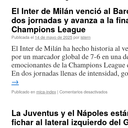
El Inter de Milán venció al Ba
dos jornadas y avanza a la fina
Champions League
Publicada el
14 de mayo de 2025
por
istern
El Inter de Milán ha hecho historia al 
por un marcador global de 7-6 en una de
emocionantes de la Champions League e
En dos jornadas llenas de intensidad, 
→
en
Publicado en
mica-index
|
Comentarios desactivados
El
Inter
de
La Juventus y el Nápoles está
Milán
fichar al lateral izquierdo del
venció
al