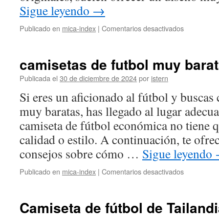
Sigue leyendo
→
en
Publicado en
mica-index
|
Comentarios desactivados
¿Cómo
comprar
Camisetas
camisetas de futbol muy bara
de
fútbol?
Publicada el
30 de diciembre de 2024
por
istern
Si eres un aficionado al fútbol y buscas
muy baratas, has llegado al lugar adecu
camiseta de fútbol económica no tiene qu
calidad o estilo. A continuación, te ofr
consejos sobre cómo …
Sigue leyendo
en
Publicado en
mica-index
|
Comentarios desactivados
camisetas
de
futbol
Camiseta de fútbol de Tailand
muy