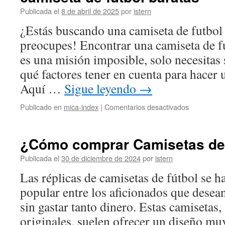
futbol
Publicada el
8 de abril de 2025
por
istern
¿Estás buscando una camiseta de futbol 
preocupes! Encontrar una camiseta de f
es una misión imposible, solo necesitas
qué factores tener en cuenta para hacer 
Aquí …
Sigue leyendo
→
en
Publicado en
mica-index
|
Comentarios desactivados
camiseta
de
futbol
¿Cómo comprar Camisetas de 
baratas
Publicada el
30 de diciembre de 2024
por
istern
Las réplicas de camisetas de fútbol se 
popular entre los aficionados que desea
sin gastar tanto dinero. Estas camisetas
originales, suelen ofrecer un diseño muy