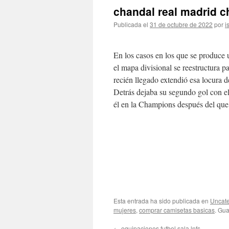
chandal real madrid 
Publicada el
31 de octubre de 2022
por
i
En los casos en los que se produce 
el mapa divisional se reestructura p
recién llegado extendió esa locura d
Detrás dejaba su segundo gol con e
él en la Champions después del que
Esta entrada ha sido publicada en
Uncate
mujeres
,
comprar camisetas basicas
. Gu
←
equipaciones futbol sala lnfs