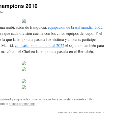
champions 2010
stern
una reubicación de franquicia,
equipacion de brasil mundial 2022
ara que cada división cuente con los cinco equipos del cupo. Y el
e la que la temporada pasada fue víctima y ahora es partícipe.
l Madrid,
camiseta polonia mundial 2022
el segundo también para
 marcó con el Chelsea la temporada pasada en el Bernabéu.
gorized
y etiquetada como
camisetas baratas skate
,
camisetas futbol
arda el
enlace permanente
.
camiseta futbol manchester city
→