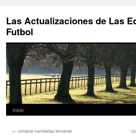
Las Actualizaciones de Las E
Futbol
Saltar
Inicio
al
←
comprar camisetas lenceras
co
contenido