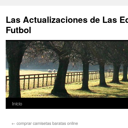
Las Actualizaciones de Las E
Futbol
Saltar
Inicio
al
←
comprar camisetas baratas online
contenido