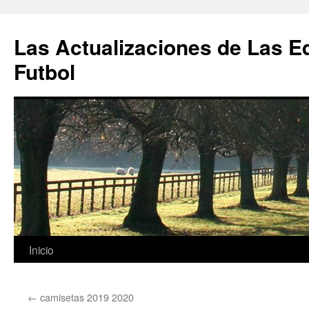
Las Actualizaciones de Las E
Futbol
Saltar
Inicio
al
←
camisetas 2019 2020
contenido