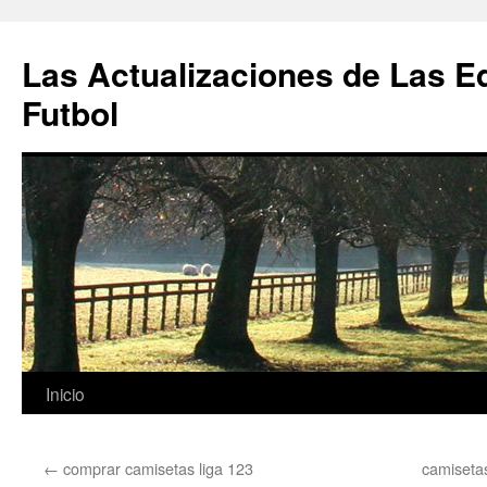
Las Actualizaciones de Las E
Futbol
Saltar
Inicio
al
←
comprar camisetas liga 123
camiseta
contenido