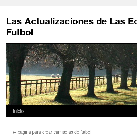
Las Actualizaciones de Las E
Futbol
Saltar
Inicio
al
←
pagina para crear camisetas de futbol
contenido