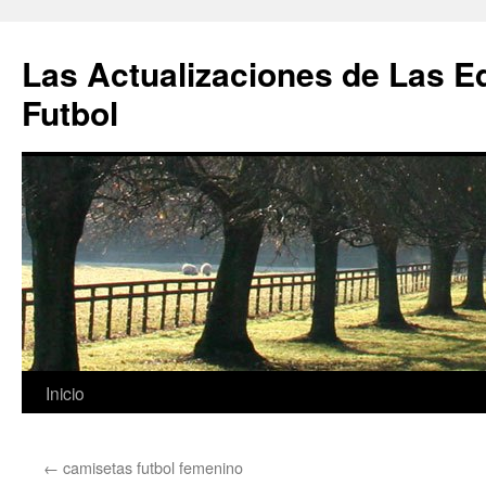
Las Actualizaciones de Las E
Futbol
Saltar
Inicio
al
←
camisetas futbol femenino
contenido