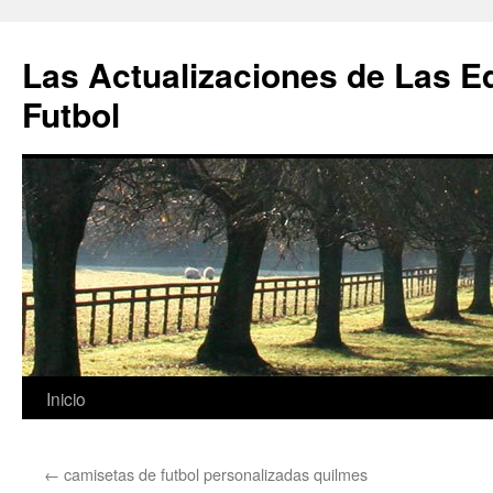
Las Actualizaciones de Las E
Futbol
Saltar
Inicio
al
←
camisetas de futbol personalizadas quilmes
contenido