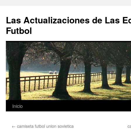
Las Actualizaciones de Las E
Futbol
Saltar
Inicio
al
←
camiseta futbol union sovietica
c
contenido