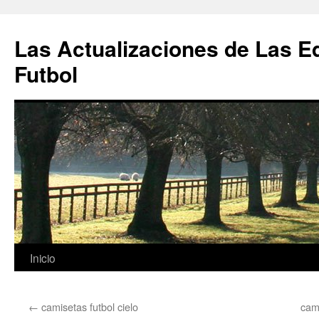
Las Actualizaciones de Las E
Futbol
Saltar
Inicio
al
←
camisetas futbol cielo
cami
contenido