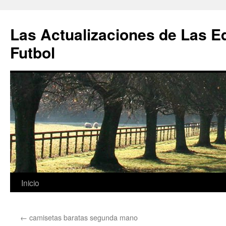
Las Actualizaciones de Las E
Futbol
Saltar
Inicio
al
←
camisetas baratas segunda mano
contenido