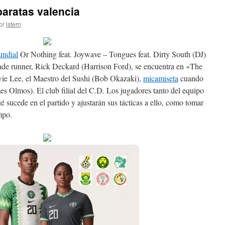
aratas valencia
or
istern
undial
Or Nothing feat. Joywave – Tongues feat. Dirty South (DJ)
lade runner, Rick Deckard (Harrison Ford), se encuentra en «The
e Lee, el Maestro del Sushi (Bob Okazaki),
micamiseta
cuando
s Olmos). El club filial del C.D. Los jugadores tanto del equipo
 sucede en el partido y ajustarán sus tácticas a ello, como tomar
mpo.