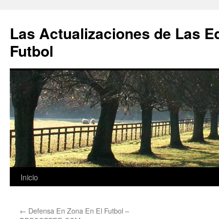
Las Actualizaciones de Las E
Futbol
Saltar
Inicio
al
←
Defensa En Zona En El Futbol –
contenido