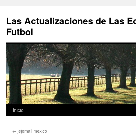
Las Actualizaciones de Las E
Futbol
Saltar
Inicio
al
←
jejemall mexico
contenido