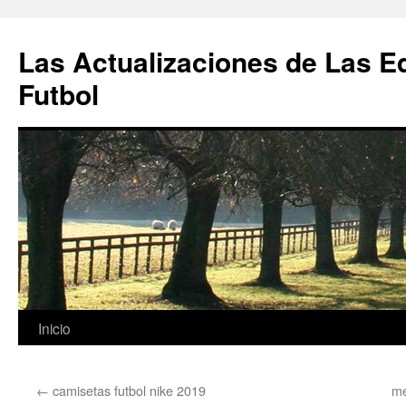
Las Actualizaciones de Las E
Futbol
Saltar
Inicio
al
←
camisetas futbol nike 2019
me
contenido