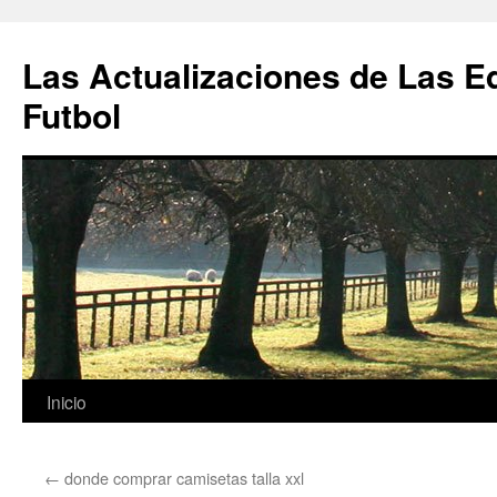
Las Actualizaciones de Las E
Futbol
Saltar
Inicio
al
←
donde comprar camisetas talla xxl
contenido