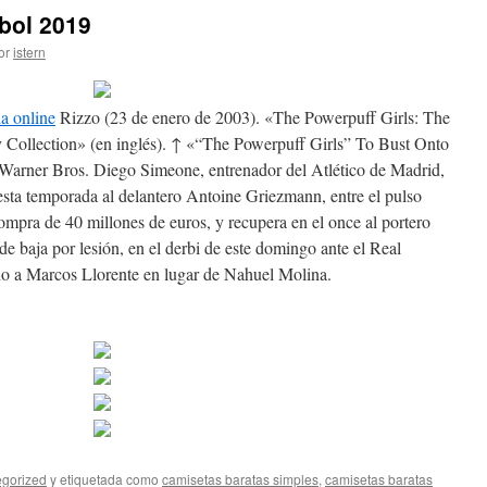
tbol 2019
or
istern
da online
Rizzo (23 de enero de 2003). «The Powerpuff Girls: The
 Collection» (en inglés). ↑ «“The Powerpuff Girls” To Bust Onto
arner Bros. Diego Simeone, entrenador del Atlético de Madrid,
 esta temporada al delantero Antoine Griezmann, entre el pulso
ompra de 40 millones de euros, y recupera en el once al portero
e baja por lesión, en el derbi de este domingo ante el Real
cho a Marcos Llorente en lugar de Nahuel Molina.
gorized
y etiquetada como
camisetas baratas simples
,
camisetas baratas