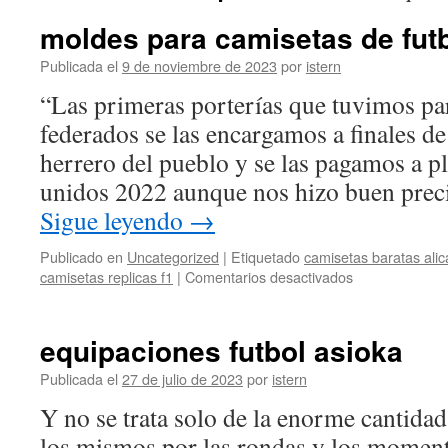
moldes para camisetas de fut
Publicada el
9 de noviembre de 2023
por
istern
“Las primeras porterías que tuvimos pa
federados se las encargamos a finales de
herrero del pueblo y se las pagamos a p
unidos 2022 aunque nos hizo buen pre
Sigue leyendo
→
Publicado en
Uncategorized
|
Etiquetado
camisetas baratas alic
en
camisetas replicas f1
|
Comentarios desactivados
moldes
para
camisetas
equipaciones futbol asioka
de
futbol
Publicada el
27 de julio de 2023
por
istern
Y no se trata solo de la enorme cantidad
los mismos por las rondas y los moment