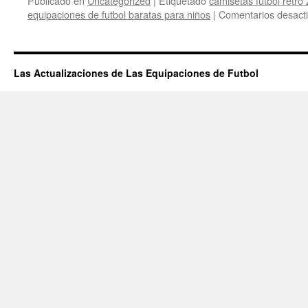
Publicado en
Uncategorized
|
Etiquetado
camisetas futbol retro
equipaciones de futbol baratas para niños
|
Comentarios desact
Las Actualizaciones de Las Equipaciones de Futbol