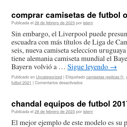
falsas
comprar camisetas de futbol o
Publicada el
28 de febrero de 2023
por
istern
Sin embargo, el Liverpool puede presumi
escuadra con más títulos de Liga de Ca
seis, nueva camiseta seleccion uruguay
tiene alemania camiseta mundial el Ba
Bayern volvió a …
Sigue leyendo
→
Publicado en
Uncategorized
|
Etiquetado
camisetas replicas f1
,
en
futbol 2021
|
Comentarios desactivados
comprar
camisetas
de
chandal equipos de futbol 201
futbol
online
Publicada el
28 de febrero de 2023
por
istern
baratas
El mejor ejemplo de este modelo es su 