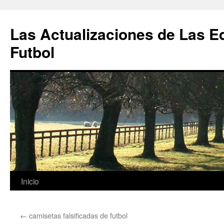
Las Actualizaciones de Las E
Futbol
Saltar
Inicio
al
←
camisetas falsificadas de futbol
contenido