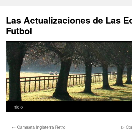
Las Actualizaciones de Las E
Futbol
Saltar
Inicio
al
←
Camiseta Inglaterra Retro
▷ Com
contenido