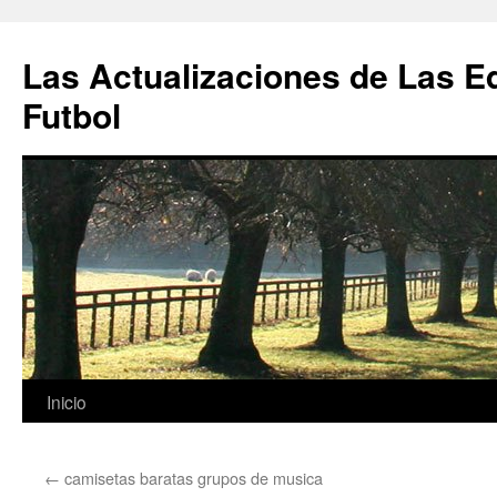
Las Actualizaciones de Las E
Futbol
Saltar
Inicio
al
←
camisetas baratas grupos de musica
contenido