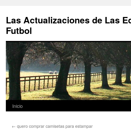
Las Actualizaciones de Las E
Futbol
Saltar
Inicio
al
←
quero comprar camisetas para estampar
contenido