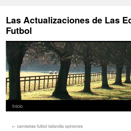
Las Actualizaciones de Las E
Futbol
Saltar
Inicio
al
←
camisetas futbol tailandia opiniones
contenido