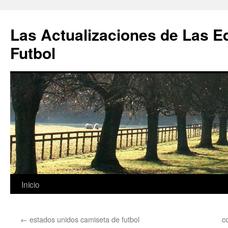
Las Actualizaciones de Las E
Futbol
Saltar
Inicio
al
←
estados unidos camiseta de futbol
c
contenido